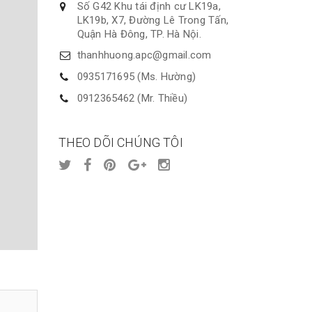
Số G42 Khu tái định cư LK19a,
LK19b, X7, Đường Lê Trong Tấn,
Quận Hà Đông, TP. Hà Nội.
thanhhuong.apc@gmail.com
0935171695 (Ms. Hường)
0912365462 (Mr. Thiều)
THEO DÕI CHÚNG TÔI