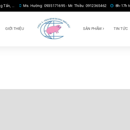
P. Hà Nội.
Ms. Hường: 0935171695
-
Mr. Thiều: 0912365462
8h-17h t
GIỚI THIỆU
SẢN PHẨM
TIN TỨC