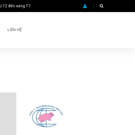
ừ T2 đến sáng T7
LIÊN HỆ