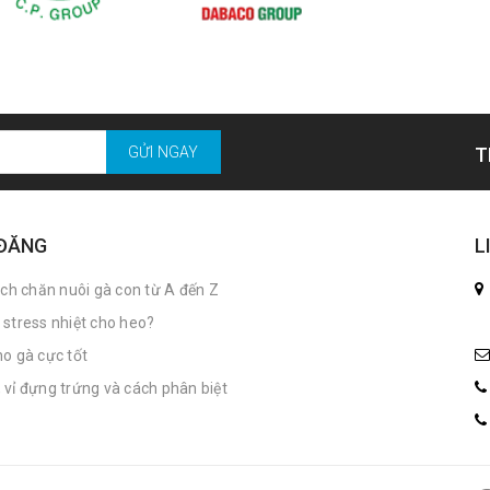
GỬI NGAY
T
 ĐĂNG
L
ách chăn nuôi gà con từ A đến Z
stress nhiệt cho heo?
o gà cực tốt
vỉ đựng trứng và cách phân biệt