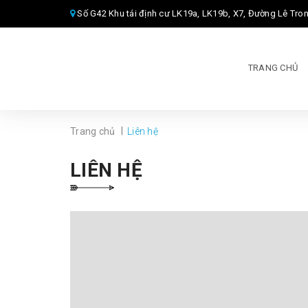
Số G42 Khu tái định cư LK19a, LK19b, X7, Đường Lê Trong Tấn, Quận Hà Đông, T
TRANG CHỦ
|
Trang chủ
Liên hệ
LIÊN HỆ