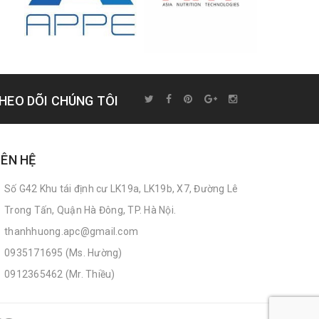
HEO DÕI CHÚNG TÔI
IÊN HỆ
Số G42 Khu tái định cư LK19a, LK19b, X7, Đường Lê
Trong Tấn, Quận Hà Đông, TP. Hà Nội.
thanhhuong.apc@gmail.com
0935171695 (Ms. Hường)
0912365462 (Mr. Thiều)